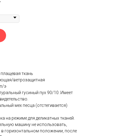
.
Э плащевая ткань
ающая/ветрозащитная
 п/э
атуральный гусиный пух 90/10. Имеет
видетельство.
альный мех песца (отстегивается)
а на режиме для деликатных тканей.
ильную машину не использовать,
 в горизонтальном положении, после