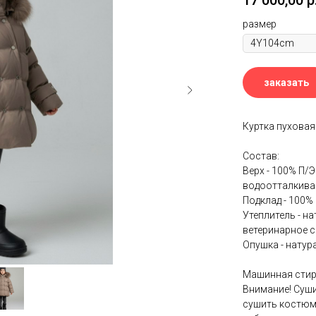
17 000,00
р
размер
заказать
Куртка пуховая
Состав:
Верх - 100% П/
водоотталкив
Подклад - 100%
Утеплитель - н
ветеринарное с
Опушка - натур
Машинная стирк
Внимание! Суш
сушить костюм