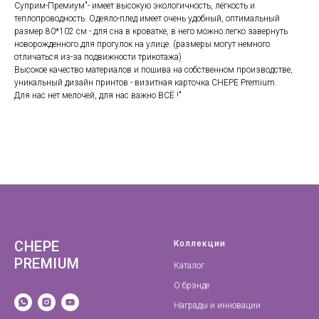
Суприм-Премиум"- имеет высокую экологичность, лёгкость и
теплопроводность. Одеяло-плед имеет очень удобный, оптимальный
размер 80*102 см - для сна в кроватке, в него можно легко завернуть
новорожденного для прогулок на улице. (размеры могут немного
отличаться из-за подвижности трикотажа)
Высокое качество материалов и пошива на собственном производстве,
уникальный дизайн принтов - визитная карточка CHEPE Premium.
Для нас нет мелочей, для нас важно ВСЁ !"
CHEPE
Коллекции
PREMIUM
Каталог
О брэнде
Награды и инновации