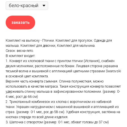
заказать
Комплект на выписку - Птички. Комплект для прогулок. Одежда для
малыша. Комплект для девочки, Комплект для мальчика.
Сезон: весна-лето.
В комплект входит:
1. Конверт из хлопковой ткани с принтом птички (Испания), снабжён
двумя молниями, расположенные по бокам. Лицевая сторона украшена
тесьмой-волна и вышивкой с аппликацией цветными стразами Swarovski
в основной цвет комплекта.
Верхняя часть конверта съемная. Спинка полужесткая, можно
использовать в качестве матраса. Такая конструкция конверта позволяет
удерживать спинку малыша в зафиксированном положении. (размер: 0-
4 мес, рост до 66 см)
2. Трикотажный комбинезон из хлопка с воротничком из набивной
ткани. Украшен нагрудничком с машинной вышивкой и аппликацией из
страз. (размер: 0-1 мес, рос до 58 см). Удобная конструкция, застёжка на
кнопках спереди по всей длине изделия.
3. Шапочка с отворотом (размер: 0-1 мес, обхват головы до 37 см)