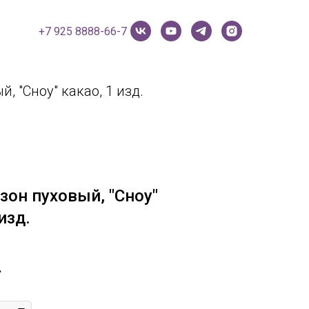
+7 925 8888-66-7
, "Сноу" какао, 1 изд.
он пуховый, "Сноу"
изд.
.