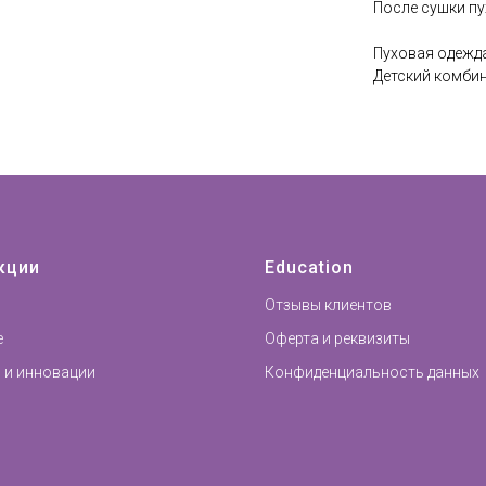
После сушки пу
Пуховая одежда
Детский комбин
кции
Education
Отзывы клиентов
е
Оферта и реквизиты
 и инновации
Конфиденциальность данных