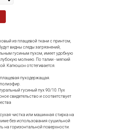
овый из плащевой ткани с принтом,
будут видны следы загрязнений,
льным гусиным пухом, имеет удобную
глубокую молнию. По талии - мягкий
ой. Капюшон отстегивается.
э плащевая пуходержащая.
 полиэфир.
атуральный гусиный пух 90/10. Пух
рное свидетельство и соответствует
чества
сухая чистка или машинная стирка на
жиме без использования сушильной
ть на горизонтальной поверхности.