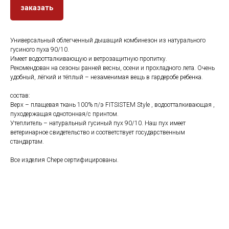
заказать
Универсальный облегченный дышащий комбинезон из натурального
гусиного пуха 90/10.
Имеет водоотталкивающую и ветрозащитную пропитку.
Рекомендован на сезоны ранней весны, осени и прохладного лета. Очень
удобный, лёгкий и тёплый – незаменимая вещь в гардеробе ребенка.
состав:
Верх – плащевая ткань 100% п/э FITSISTEM Style , водоотталкивающая ,
пуходержащая однотонная/с принтом.
Утеплитель – натуральный гусиный пух 90/10. Наш пух имеет
ветеринарное свидетельство и соответствует государственным
стандартам.
Все изделия Chepe сертифицированы.