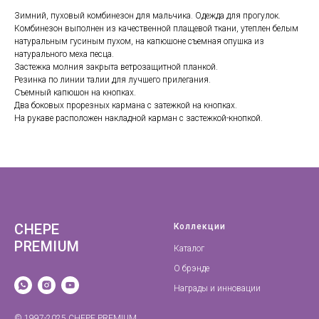
Зимний, пуховый комбинезон для мальчика. Одежда для прогулок.
Комбинезон выполнен из качественной плащевой ткани, утеплен белым
натуральным гусиным пухом, на капюшоне съемная опушка из
натурального меха песца.
Застежка молния закрыта ветрозащитной планкой.
Резинка по линии талии для лучшего прилегания.
Съемный капюшон на кнопках.
Два боковых прорезных кармана с затежкой на кнопках.
На рукаве расположен накладной карман с застежкой-кнопкой.
CHEPE
Коллекции
PREMIUM
Каталог
О брэнде
Награды и инновации
© 1997-2025 CHEPE PREMIUM